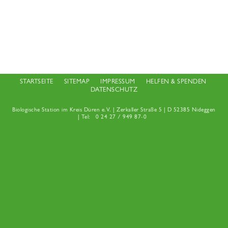
STARTSEITE
SITEMAP
IMPRESSUM
HELFEN & SPENDEN
DATENSCHUTZ
Biologische Station im Kreis Düren e.V. | Zerkaller Straße 5 | D 52385 Nideggen
| Tel:
0 24 27 / 949 87-0