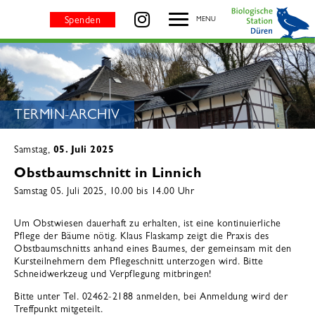
Termin-Archiv - BIOLOGISCHE STATION DÜREN
besuchen Sie uns auf
Spenden
MENU
SEITENTITEL:
TERMIN-ARCHIV
Samstag,
05. Juli 2025
Obstbaumschnitt in Linnich
Samstag 05. Juli 2025, 10.00 bis 14.00 Uhr
Um Obstwiesen dauerhaft zu erhalten, ist eine kontinuierliche
Pflege der Bäume nötig. Klaus Flaskamp zeigt die Praxis des
Obstbaumschnitts anhand eines Baumes, der gemeinsam mit den
Kursteilnehmern dem Pflegeschnitt unterzogen wird. Bitte
Schneidwerkzeug und Verpflegung mitbringen!
Bitte unter Tel. 02462-2188 anmelden, bei Anmeldung wird der
Treffpunkt mitgeteilt.