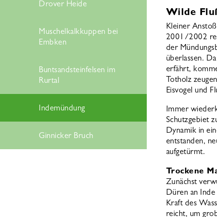
Drover Heide
Wilde Flu
Kleiner Ansto
Muschelkalkkuppen bei
2001/2002 reic
Embken
der Mündungsbe
überlassen. Da
erfährt, komme
Buntsandsteinfelsen im
Totholz zeuge
Rurtal
Eisvogel und Fl
Indemündung
Immer wiederk
Schutzgebiet z
Dynamik in ein
Ginnicker Bruch
entstanden, n
aufgetürmt.
Trockene Ma
Zunächst verwu
Düren an Inde 
Kraft des Wass
reicht, um gro