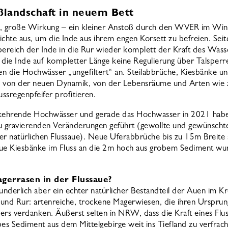
ßlandschaft in neuem Bett
ß, große Wirkung – ein kleiner Anstoß durch den WVER im Win
hte aus, um die Inde aus ihrem engen Korsett zu befreien. Seit
reich der Inde in die Rur wieder komplett der Kraft des Wass
 die Inde auf kompletter Länge keine Regulierung über Talsperr
n die Hochwässer „ungefiltert“ an. Steilabbrüche, Kiesbänke u
n von der neuen Dynamik, von der Lebensräume und Arten wie z
ussregenpfeifer profitieren.
ehrende Hochwässer und gerade das Hochwasser in 2021 hab
u gravierenden Veränderungen geführt (gewollte und gewünscht
er natürlichen Flussaue). Neue Uferabbrüche bis zu 15m Breite 
eue Kiesbänke im Fluss an die 2m hoch aus grobem Sediment wu
gerrasen in der Flussaue?
nderlich aber ein echter natürlicher Bestandteil der Auen im Kr
und Rur: artenreiche, trockene Magerwiesen, die ihren Ursprun
ers verdanken. Äußerst selten in NRW, dass die Kraft eines Flu
bes Sediment aus dem Mittelgebirge weit ins Tiefland zu verfrach