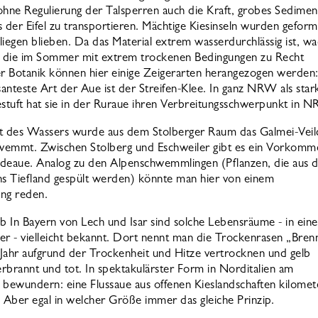
ohne Regulierung der Talsperren auch die Kraft, grobes Sedimen
us der Eifel zu transportieren. Mächtige Kiesinseln wurden geform
 liegen blieben. Da das Material extrem wasserdurchlässig ist, w
, die im Sommer mit extrem trockenen Bedingungen zu Recht
 Botanik können hier einige Zeigerarten herangezogen werden:
santeste Art der Aue ist der Streifen-Klee. In ganz NRW als star
estuft hat sie in der Ruraue ihren Verbreitungsschwerpunkt in 
ft des Wassers wurde aus dem Stolberger Raum das Galmei-Veil
wemmt. Zwischen Stolberg und Eschweiler gibt es ein Vorkomm
Indeaue. Analog zu den Alpenschwemmlingen (Pflanzen, die aus 
ns Tiefland gespült werden) könnte man hier von einem
ng reden.
 In Bayern von Lech und Isar sind solche Lebensräume - in eine
 - vielleicht bekannt. Dort nennt man die Trockenrasen „Bren
imJahr aufgrund der Trockenheit und Hitze vertrocknen und gelb
rbrannt und tot. In spektakulärster Form in Norditalien am
 bewundern: eine Flussaue aus offenen Kieslandschaften kilomet
Aber egal in welcher Größe immer das gleiche Prinzip.