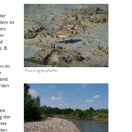
ter
dem ist
ers
en
nd
. B.
en im
Flussregenpfeifer
e
sind
rden
eis
g der
sses
ten.