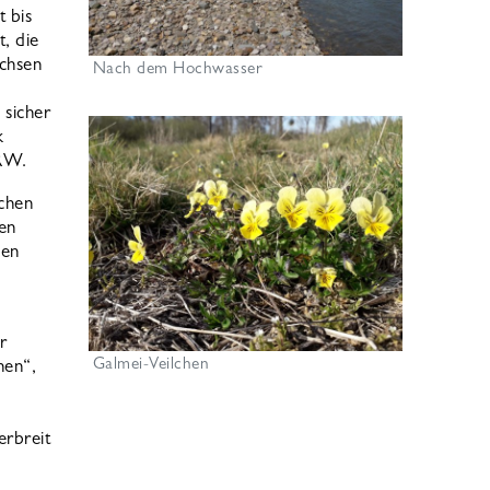
t bis
t, die
achsen
Nach dem Hochwasser
 sicher
k
NRW.
chen
en
den
r
Galmei-Veilchen
nen“,
erbreit