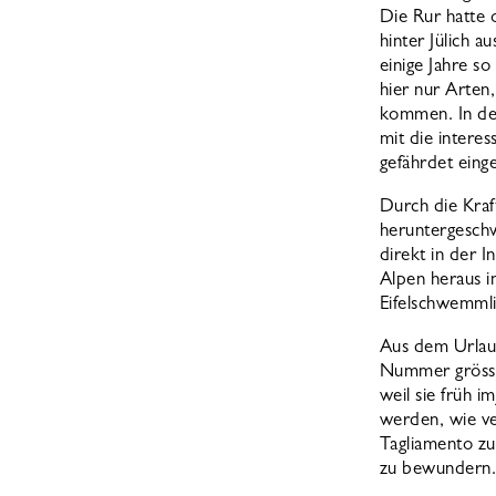
Die Rur hatte 
hinter Jülich a
einige Jahre so
hier nur Arten
kommen. In der
mit die interes
gefährdet eing
Durch die Kra
heruntergesch
direkt in der 
Alpen heraus i
Eifelschwemmli
Aus dem Urlaub
Nummer grösser
weil sie früh 
werden, wie ve
Tagliamento zu
zu bewundern. 