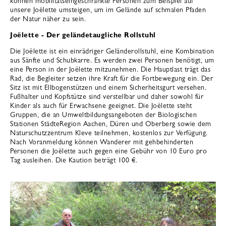
können mobilitätseingeschränkte Personen zum Beispiel auf
unsere Joëlette umsteigen, um im Gelände auf schmalen Pfaden
der Natur näher zu sein.
Joëlette - Der geländetaugliche Rollstuhl
Die Joëlette ist ein einrädriger Geländerollstuhl, eine Kombination
aus Sänfte und Schubkarre. Es werden zwei Personen benötigt, um
eine Person in der Joëlette mitzunehmen. Die Hauptlast trägt das
Rad, die Begleiter setzen ihre Kraft für die Fortbewegung ein. Der
Sitz ist mit Ellbogenstützen und einem Sicherheitsgurt versehen.
Fußhalter und Kopfstütze sind verstellbar und daher sowohl für
Kinder als auch für Erwachsene geeignet. Die Joëlette steht
Gruppen, die an Umweltbildungsangeboten der Biologischen
Stationen StädteRegion Aachen, Düren und Oberberg sowie dem
Naturschutzzentrum Kleve teilnehmen, kostenlos zur Verfügung.
Nach Voranmeldung können Wanderer mit gehbehinderten
Personen die Joëlette auch gegen eine Gebühr von 10 Euro pro
Tag ausleihen. Die Kaution beträgt 100 €.