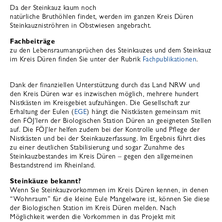
Da der Steinkauz kaum noch
natürliche Bruthöhlen findet, werden im ganzen Kreis Düren
Steinkauzniströhren in Obstwiesen angebracht.
Fachbeiträge
zu den Lebensraumansprüchen des Steinkauzes und dem Steinkauz
im Kreis Düren finden Sie unter der Rubrik
Fachpublikationen
.
Dank der finanziellen Unterstützung durch das Land NRW und
den Kreis Düren war es inzwischen möglich, mehrere hundert
Nistkästen im Kreisgebiet aufzuhängen. Die Gesellschaft zur
Erhaltung der Eulen (
EGE
) hängt die Nistkästen gemeinsam mit
den FÖJ'lern der Biologischen Station Düren an geeigneten Stellen
auf. Die FÖJ'ler helfen zudem bei der Kontrolle und Pflege der
Nistkästen und bei der Steinkauzerfassung. Im Ergebnis führt dies
zu einer deutlichen Stabilisierung und sogar Zunahme des
Steinkauzbestandes im Kreis Düren – gegen den allgemeinen
Bestandstrend im Rheinland.
Steinkäuze bekannt?
Wenn Sie Steinkauzvorkommen im Kreis Düren kennen, in denen
“Wohnraum” für die kleine Eule Mangelware ist, können Sie diese
der Biologischen Station im Kreis Düren melden. Nach
Möglichkeit werden die Vorkommen in das Projekt mit