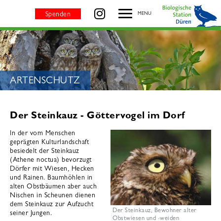
Steinkauz - BIOLOGISCHE STATION DÜREN
besuchen Sie uns auf
Spenden
MENU
SEITENTITEL:
ARTENSCHUTZ
Der Steinkauz - Göttervogel im Dorf
In der vom Menschen
geprägten Kulturlandschaft
besiedelt der Steinkauz
(Athene noctua) bevorzugt
Dörfer mit Wiesen, Hecken
und Rainen. Baumhöhlen in
alten Obstbäumen aber auch
Nischen in Scheunen dienen
dem Steinkauz zur Aufzucht
Der Steinkauz, Bewohner alter
seiner Jungen.
Obstwiesen und -weiden