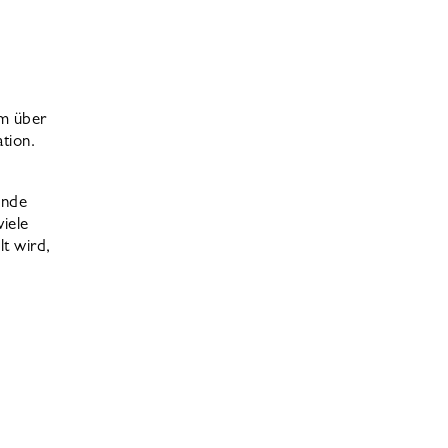
em über
tion.
Ende
viele
lt wird,