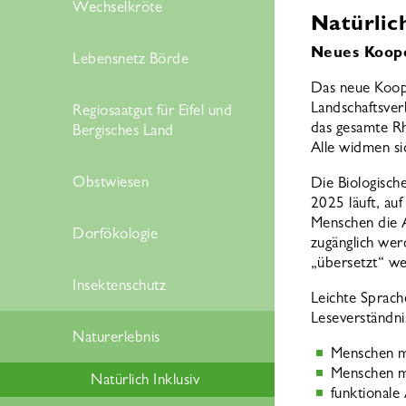
Wechselkröte
Natürlich
Neues Koope
Lebensnetz Börde
Das neue Koope
Landschaftsverb
Regiosaatgut für Eifel und
das gesamte Rh
Bergisches Land
Alle widmen si
Obstwiesen
Die Biologische
2025 läuft, auf
Menschen die A
Dorfökologie
zugänglich wer
„übersetzt“ w
Insektenschutz
Leichte Sprache
Leseverständni
Naturerlebnis
Menschen mi
Menschen m
Natürlich Inklusiv
funktionale