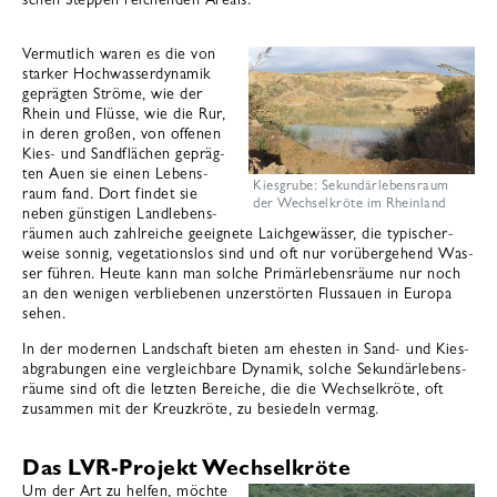
Ver­mut­lich waren es die von
star­ker Hoch­was­serdy­na­mik
gepräg­ten Ströme, wie der
Rhein und Flüsse, wie die Rur,
in deren gro­ßen, von offe­nen
Kies- und Sand­flä­chen gepräg­
ten Auen sie einen Lebens­
Kiesgrube: Sekundärlebensraum
raum fand. Dort fin­det sie
der Wechselkröte im Rheinland
neben güns­ti­gen Land­le­bens­
räu­men auch zahl­rei­che geeig­nete Laich­ge­wäs­ser, die typi­scher­
weise son­nig, vege­ta­ti­ons­los sind und oft nur vor­über­ge­hend Was­
ser füh­ren. Heute kann man sol­che Pri­mä­r­le­bens­räume nur noch
an den weni­gen ver­blie­be­nen unzer­stör­ten Flus­sauen in Eur­opa
sehen.
In der moder­nen Land­schaft bie­ten am ehes­ten in Sand- und Kie­s­
ab­gra­bun­gen eine ver­gleich­bare Dyna­mik, sol­che Sekun­dä­r­le­bens­
räume sind oft die letz­ten Berei­che, die die Wech­sel­kröte, oft
zusam­men mit der Kreuz­kröte, zu besie­deln ver­mag.
Das LVR-Projekt Wechselkröte
Um der Art zu hel­fen, möchte