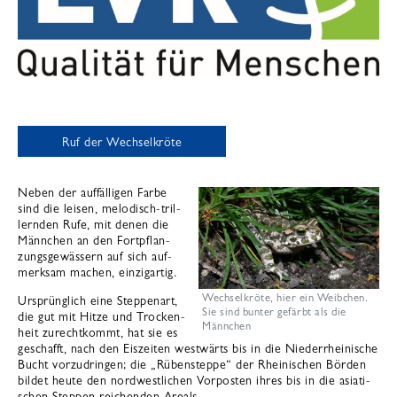
Ruf der Wechselkröte
Neben der auf­fäl­li­gen Farbe
sind die lei­sen, melo­disch-tril­
lern­den Rufe, mit denen die
Männ­chen an den Fort­pflan­
zungs­ge­wäs­sern auf sich auf­
merk­sam machen, ein­zig­ar­tig.
Wechselkröte, hier ein Weibchen.
Ursprüng­lich eine Step­pen­art,
Sie sind bunter gefärbt als die
die gut mit Hitze und Tro­cken­
Männchen
heit zurecht­kommt, hat sie es
geschafft, nach den Eis­zei­ten west­wärts bis in die Nie­der­rhei­ni­sche
Bucht vor­zu­drin­gen; die „Rü­ben­steppe“ der Rhei­ni­schen Bör­den
bil­det heute den nord­west­li­chen Vor­pos­ten ihres bis in die asia­ti­
schen Step­pen rei­chen­den Are­als.