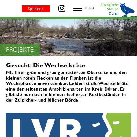
Wechselkröte - BIOLOGISCHE STATION DÜREN
besuchen Sie uns auf
Spenden
MENU
SEITENTITEL:
PROJEKTE
Gesucht: Die Wechselkröte
Mit ihrer grün und grau gemusterten Oberseite und den
kleinen roten Flecken an den Flanken ist die
Wechselkröte unverkennbar. Leider ist die Wechselkröte
eine der seltensten Amphibienarten im Kreis Düren. Es
gibt sie nur noch in kleinen, isolierten Restbeständen in
der Zülpicher- und Jülicher Börde.