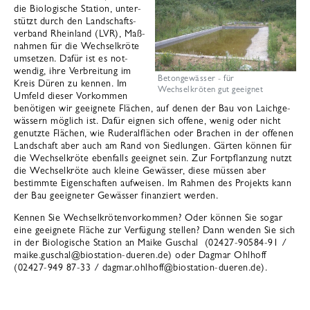
die Bio­lo­gi­sche Sta­tion, unter­
stützt durch den Land­schafts­
ver­band Rhein­land (LVR), Maß­
nah­men für die Wech­sel­kröte
umset­zen. Dafür ist es not­
wen­dig, ihre Ver­brei­tung im
Betongewässer - für
Kreis Düren zu ken­nen. Im
Wechselkröten gut geeignet
Umfeld die­ser Vor­kom­men
benö­ti­gen wir geeig­nete Flä­chen, auf denen der Bau von Laich­ge­
wäs­sern mög­lich ist. Dafür eig­nen sich offene, wenig oder nicht
genutzte Flä­chen, wie Rudera­l­flä­chen oder Bra­chen in der offe­nen
Land­schaft aber auch am Rand von Sied­lun­gen. Gär­ten kön­nen für
die Wech­sel­kröte eben­falls geeig­net sein. Zur Fort­pflan­zung nutzt
die Wech­sel­kröte auch kleine Gewäs­ser, diese müs­sen aber
bestimmte Eigen­schaf­ten auf­wei­sen. Im Rah­men des Pro­jekts kann
der Bau geeig­ne­ter Gewäs­ser finan­ziert wer­den.
Ken­nen Sie Wech­sel­krö­ten­vor­kom­men? Oder kön­nen Sie sogar
eine geeig­nete Flä­che zur Ver­fü­gung stel­len? Dann wen­den Sie sich
in der Bio­lo­gi­sche Sta­tion an Maike Guschal (02427-90584-91 /
maike.guscha­l@­bio­sta­tion-due­ren.de) oder Dag­mar Ohl­hoff
(02427-949 87-33 / dag­mar.ohl­hoff@­bio­sta­tion-due­ren.de).