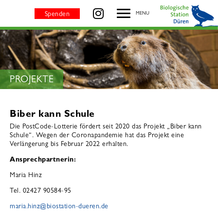
Biber kann Schule - BIOLOGISCHE STATION DÜREN
besuchen Sie uns auf
Spenden
MENU
SEITENTITEL:
PROJEKTE
Biber kann Schule
Die PostCode-Lotterie fördert seit 2020 das Projekt „Biber kann
Schule“. Wegen der Coronapandemie hat das Projekt eine
Verlängerung bis Februar 2022 erhalten.
Ansprechpartnerin:
Maria Hinz
Tel. 02427 90584-95
maria.hinz
@
biostation-dueren.de